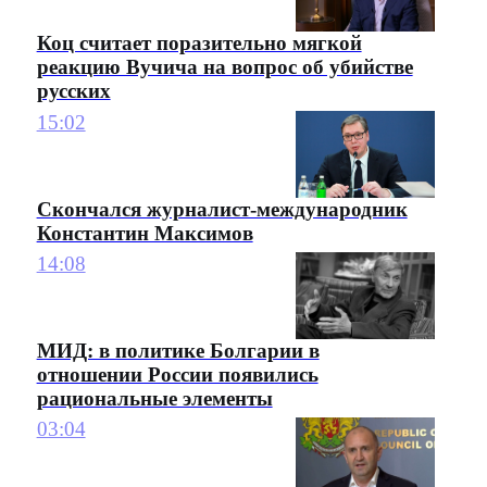
Коц считает поразительно мягкой
реакцию Вучича на вопрос об убийстве
русских
15:02
Скончался журналист-международник
Константин Максимов
14:08
МИД: в политике Болгарии в
отношении России появились
рациональные элементы
03:04