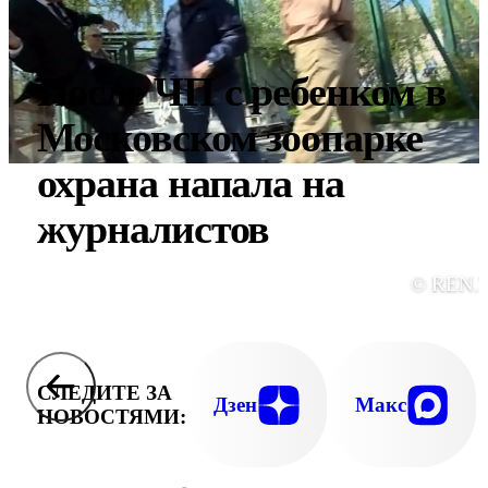
После ЧП с ребенком в
Московском зоопарке
охрана напала на
журналистов
© REN.
СЛЕДИТЕ ЗА
Дзен
Макс
НОВОСТЯМИ: