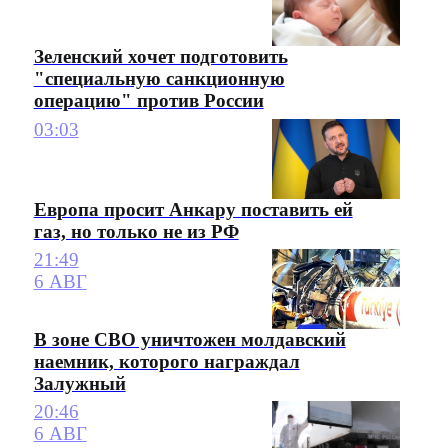
Зеленский хочет подготовить
"специальную санкционную
операцию" против России
03:03
Европа просит Анкару поставить ей
газ, но только не из РФ
21:49
6 АВГ
В зоне СВО уничтожен молдавский
наемник, которого награждал
Залужный
20:46
6 АВГ