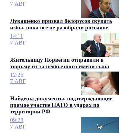
7 АВГ
Лукашенко призвал белорусов скупать
избы, пока все не разобрали россияне
14:11
7 АВГ
Жительницу Норвегии отправили в
тюрьму из-за необычного имени сына
12:26
7 АВГ
Найдены документы, подтверждающие
прямое участие НАТО в ударах по
территории РФ
09:28
7 АВГ