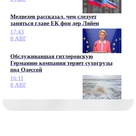
Медведев рассказал, чем следует
заняться главе ЕК фон дер Ляйен
17:43
8 АВГ
Обслуживавшая гитлеровскую
Германию компания теряет сухогрузы
под Одессой
16:11
8 АВГ