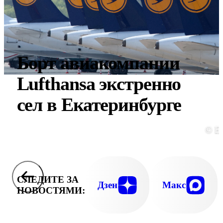
Борт авиакомпании
Lufthansa экстренно
сел в Екатеринбурге
© E
СЛЕДИТЕ ЗА
Дзен
Макс
НОВОСТЯМИ: