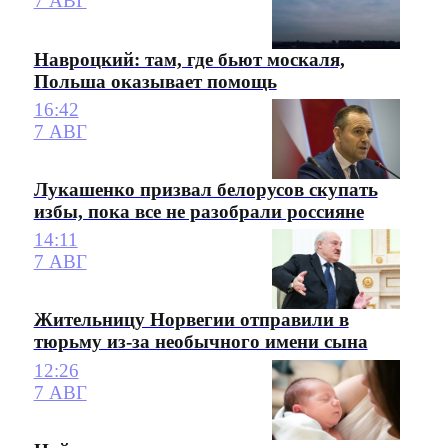
7 АВГ
Навроцкий: там, где бьют москаля,
Польша оказывает помощь
16:42
7 АВГ
Лукашенко призвал белорусов скупать
избы, пока все не разобрали россияне
14:11
7 АВГ
Жительницу Норвегии отправили в
тюрьму из-за необычного имени сына
12:26
7 АВГ