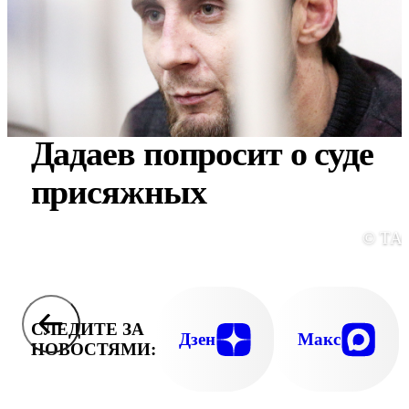
Дадаев попросит о суде
присяжных
© ТА
СЛЕДИТЕ ЗА
Дзен
Макс
НОВОСТЯМИ: