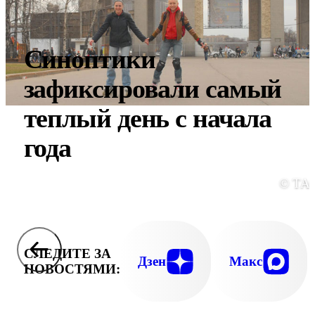
Синоптики
зафиксировали самый
теплый день с начала
года
© ТА
СЛЕДИТЕ ЗА
Дзен
Макс
НОВОСТЯМИ: