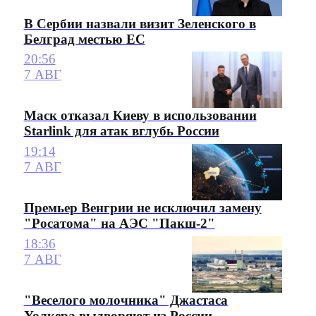
В Сербии назвали визит Зеленского в
Белград местью ЕС
20:56
7 АВГ
Маск отказал Киеву в использовании
Starlink для атак вглубь России
19:14
7 АВГ
Премьер Венгрии не исключил замену
"Росатома" на АЭС "Пакш-2"
18:36
7 АВГ
"Веселого молочника" Джастаса
Уолкера выдворяют из России