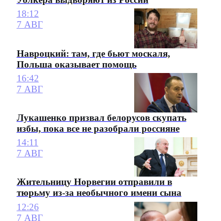
18:12
7 АВГ
Навроцкий: там, где бьют москаля,
Польша оказывает помощь
16:42
7 АВГ
Лукашенко призвал белорусов скупать
избы, пока все не разобрали россияне
14:11
7 АВГ
Жительницу Норвегии отправили в
тюрьму из-за необычного имени сына
12:26
7 АВГ