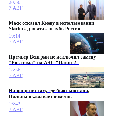
20:56
7 АВГ
Маск отказал Киеву в использовании
Starlink для атак вглубь России
19:14
7 АВГ
Премьер Венгрии не исключил замену
"Росатома" на АЭС "Пакш-2"
18:36
7 АВГ
Навроцкий: там, где бьют москаля,
Польша оказывает помощь
16:42
7 АВГ