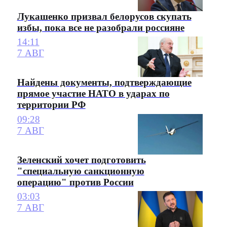
Лукашенко призвал белорусов скупать
избы, пока все не разобрали россияне
14:11
7 АВГ
Найдены документы, подтверждающие
прямое участие НАТО в ударах по
территории РФ
09:28
7 АВГ
Зеленский хочет подготовить
"специальную санкционную
операцию" против России
03:03
7 АВГ