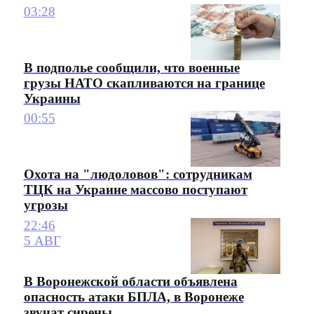
03:28
В подполье сообщили, что военные
грузы НАТО скапливаются на границе
Украины
00:55
Охота на "людоловов": сотрудникам
ТЦК на Украине массово поступают
угрозы
22:46
5 АВГ
В Воронежской области объявлена
опасность атаки БПЛА, в Воронеже
звучат сирены