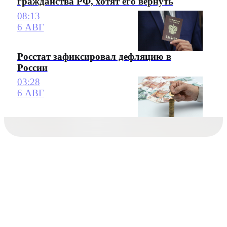
гражданства РФ, хотят его вернуть
08:13
6 АВГ
Росстат зафиксировал дефляцию в
России
03:28
6 АВГ