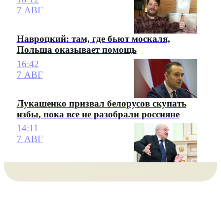
7 АВГ
Навроцкий: там, где бьют москаля,
Польша оказывает помощь
16:42
7 АВГ
Лукашенко призвал белорусов скупать
избы, пока все не разобрали россияне
14:11
7 АВГ