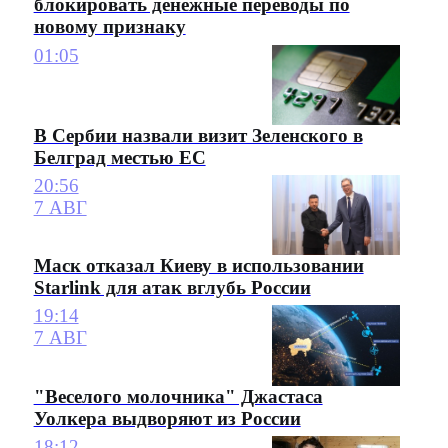
блокировать денежные переводы по
новому признаку
01:05
В Сербии назвали визит Зеленского в
Белград местью ЕС
20:56
7 АВГ
Маск отказал Киеву в использовании
Starlink для атак вглубь России
19:14
7 АВГ
"Веселого молочника" Джастаса
Уолкера выдворяют из России
18:12