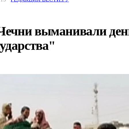
ечни выманивали день
ударства"