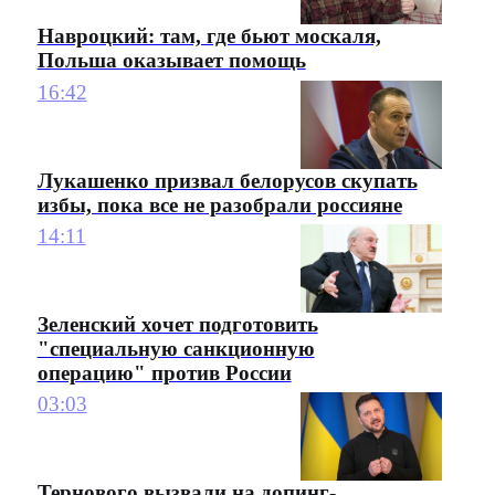
Навроцкий: там, где бьют москаля,
Польша оказывает помощь
16:42
Лукашенко призвал белорусов скупать
избы, пока все не разобрали россияне
14:11
Зеленский хочет подготовить
"специальную санкционную
операцию" против России
03:03
Тернового вызвали на допинг-