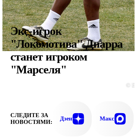
Экс-игрок
"Локомотива" Диарра
станет игроком
"Марселя"
© E
СЛЕДИТЕ ЗА
Дзен
Макс
НОВОСТЯМИ: