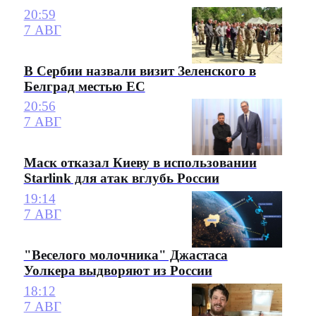
20:59
7 АВГ
В Сербии назвали визит Зеленского в
Белград местью ЕС
20:56
7 АВГ
Маск отказал Киеву в использовании
Starlink для атак вглубь России
19:14
7 АВГ
"Веселого молочника" Джастаса
Уолкера выдворяют из России
18:12
7 АВГ