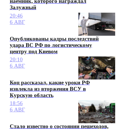
наемник, которого награждал
Залужный
20:46
6 АВГ
Опубликованы кадры последствий
удара ВС РФ по логистическому
центру под Киевом
20:10
6 АВГ
Коц рассказал, какие уроки РФ
извлекла из вторжения ВСУ в
Курскую область
18:56
6 АВГ
Стало известно о состоянии пешеходов,