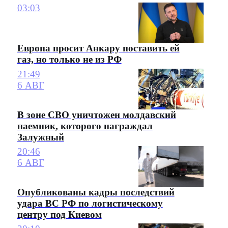
03:03
Европа просит Анкару поставить ей
газ, но только не из РФ
21:49
6 АВГ
В зоне СВО уничтожен молдавский
наемник, которого награждал
Залужный
20:46
6 АВГ
Опубликованы кадры последствий
удара ВС РФ по логистическому
центру под Киевом