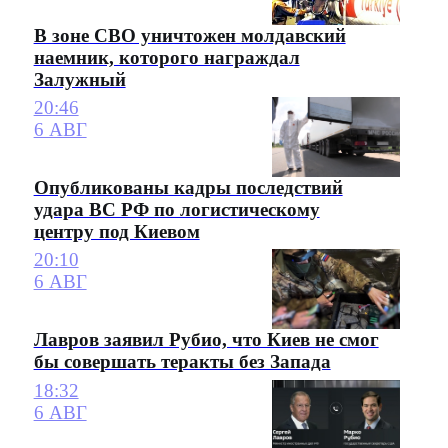
В зоне СВО уничтожен молдавский
наемник, которого награждал
Залужный
20:46
6 АВГ
Опубликованы кадры последствий
удара ВС РФ по логистическому
центру под Киевом
20:10
6 АВГ
Лавров заявил Рубио, что Киев не смог
бы совершать теракты без Запада
18:32
6 АВГ