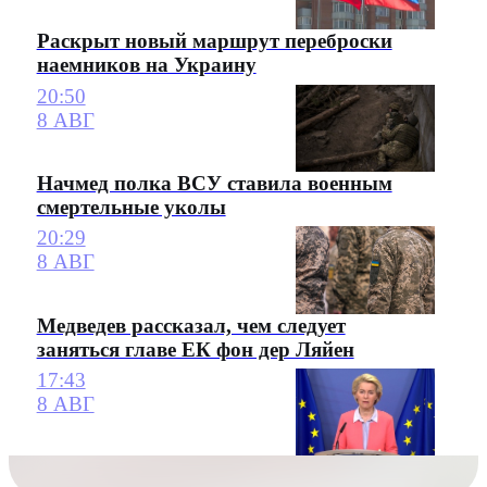
Раскрыт новый маршрут переброски
наемников на Украину
20:50
8 АВГ
Начмед полка ВСУ ставила военным
смертельные уколы
20:29
8 АВГ
Медведев рассказал, чем следует
заняться главе ЕК фон дер Ляйен
17:43
8 АВГ