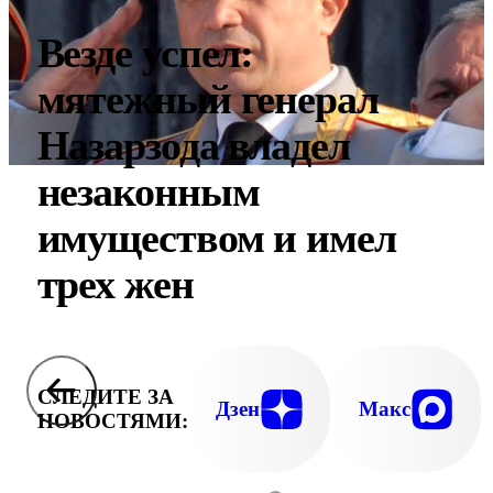
Везде успел:
мятежный генерал
Назарзода владел
незаконным
имуществом и имел
трех жен
СЛЕДИТЕ ЗА
Дзен
Макс
НОВОСТЯМИ: