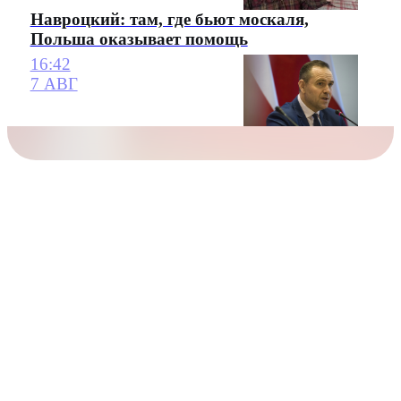
Навроцкий: там, где бьют москаля,
Польша оказывает помощь
16:42
7 АВГ