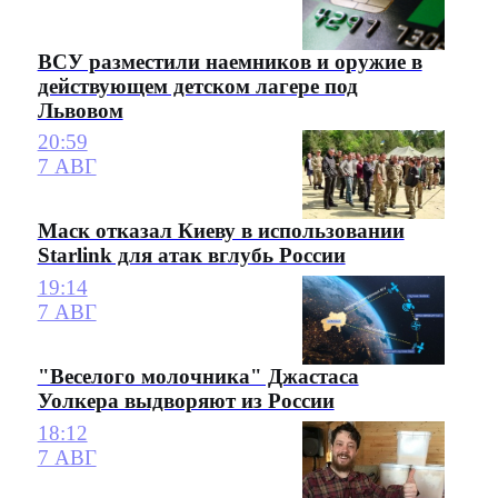
ВСУ разместили наемников и оружие в
действующем детском лагере под
Львовом
20:59
7 АВГ
Маск отказал Киеву в использовании
Starlink для атак вглубь России
19:14
7 АВГ
"Веселого молочника" Джастаса
Уолкера выдворяют из России
18:12
7 АВГ