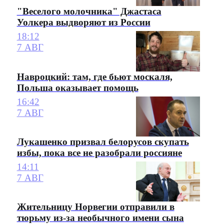
"Веселого молочника" Джастаса
Уолкера выдворяют из России
18:12
7 АВГ
Навроцкий: там, где бьют москаля,
Польша оказывает помощь
16:42
7 АВГ
Лукашенко призвал белорусов скупать
избы, пока все не разобрали россияне
14:11
7 АВГ
Жительницу Норвегии отправили в
тюрьму из-за необычного имени сына