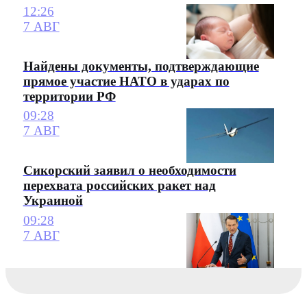
12:26
7 АВГ
Найдены документы, подтверждающие
прямое участие НАТО в ударах по
территории РФ
09:28
7 АВГ
Сикорский заявил о необходимости
перехвата российских ракет над
Украиной
09:28
7 АВГ