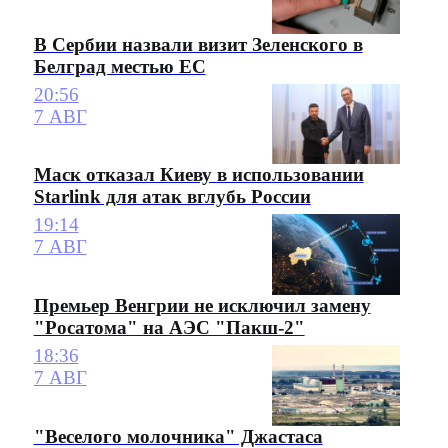
В Сербии назвали визит Зеленского в
Белград местью ЕС
20:56
7 АВГ
Маск отказал Киеву в использовании
Starlink для атак вглубь России
19:14
7 АВГ
Премьер Венгрии не исключил замену
"Росатома" на АЭС "Пакш-2"
18:36
7 АВГ
"Веселого молочника" Джастаса