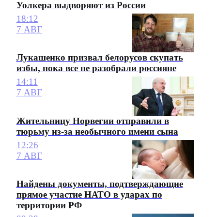
Уолкера выдворяют из России
18:12
7 АВГ
Лукашенко призвал белорусов скупать
избы, пока все не разобрали россияне
14:11
7 АВГ
Жительницу Норвегии отправили в
тюрьму из-за необычного имени сына
12:26
7 АВГ
Найдены документы, подтверждающие
прямое участие НАТО в ударах по
территории РФ