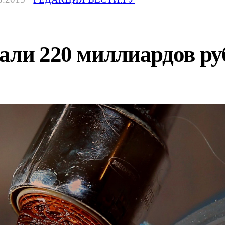
жали 220 миллиардов р