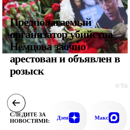
Предполагаемый
организатор убийства
Немцова заочно
арестован и объявлен в
розыск
© ТА
СЛЕДИТЕ ЗА
Дзен
Макс
НОВОСТЯМИ: