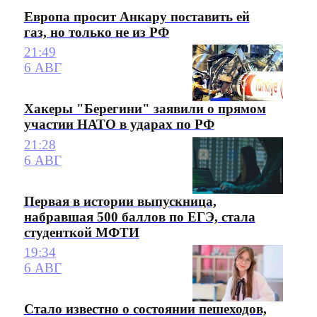
Европа просит Анкару поставить ей
газ, но только не из РФ
21:49
6 АВГ
Хакеры "Берегини" заявили о прямом
участии НАТО в ударах по РФ
21:28
6 АВГ
Первая в истории выпускница,
набравшая 500 баллов по ЕГЭ, стала
студенткой МФТИ
19:34
6 АВГ
Стало известно о состоянии пешеходов,