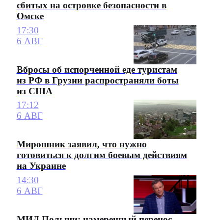
сбитых на островке безопасности в
Омске
17:30
6 АВГ
Вбросы об испорченной еде туристам
из РФ в Грузии распространяли боты
из США
17:12
6 АВГ
Мирошник заявил, что нужно
готовиться к долгим боевым действиям
на Украине
14:30
6 АВГ
МИД Польши: намеренный перенос