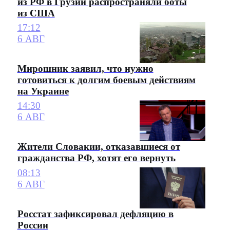
из РФ в Грузии распространяли боты
из США
17:12
6 АВГ
Мирошник заявил, что нужно
готовиться к долгим боевым действиям
на Украине
14:30
6 АВГ
Жители Словакии, отказавшиеся от
гражданства РФ, хотят его вернуть
08:13
6 АВГ
Росстат зафиксировал дефляцию в
России