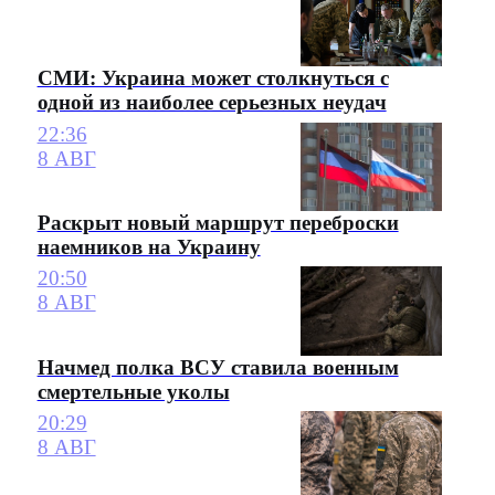
СМИ: Украина может столкнуться с
одной из наиболее серьезных неудач
22:36
8 АВГ
Раскрыт новый маршрут переброски
наемников на Украину
20:50
8 АВГ
Начмед полка ВСУ ставила военным
смертельные уколы
20:29
8 АВГ