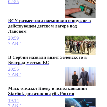
02:55
ВСУ разместили наемников и оружие в
действующем детском лагере под
Львовом
20:59
7 АВГ
В Сербии назвали визит Зеленского в
Белград местью ЕС
20:56
7 АВГ
Маск отказал Киеву в использовании
Starlink для атак вглубь России
19:14
7 АВГ