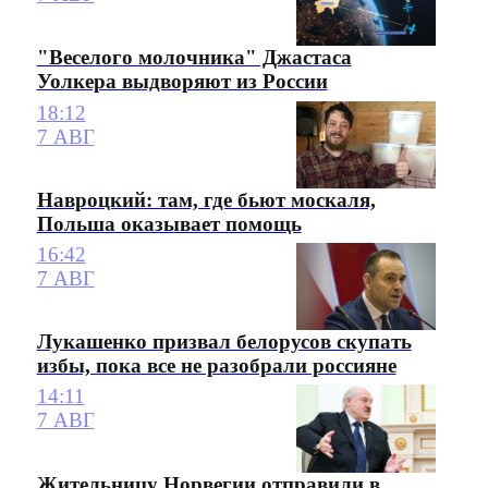
"Веселого молочника" Джастаса
Уолкера выдворяют из России
18:12
7 АВГ
Навроцкий: там, где бьют москаля,
Польша оказывает помощь
16:42
7 АВГ
Лукашенко призвал белорусов скупать
избы, пока все не разобрали россияне
14:11
7 АВГ
Жительницу Норвегии отправили в