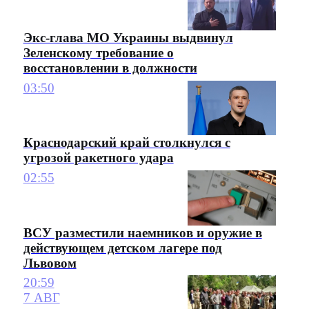
Экс-глава МО Украины выдвинул
Зеленскому требование о
восстановлении в должности
03:50
Краснодарский край столкнулся с
угрозой ракетного удара
02:55
ВСУ разместили наемников и оружие в
действующем детском лагере под
Львовом
20:59
7 АВГ