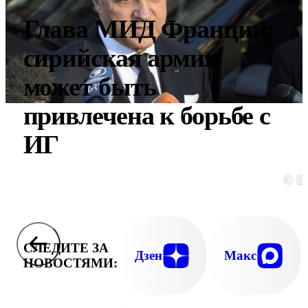
Глава МИД Франции:
сирийская армия
может быть
привлечена к борьбе с
ИГ
© E
СЛЕДИТЕ ЗА
Дзен
Макс
НОВОСТЯМИ: