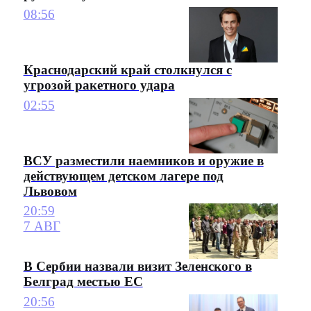
08:56
Краснодарский край столкнулся с
угрозой ракетного удара
02:55
ВСУ разместили наемников и оружие в
действующем детском лагере под
Львовом
20:59
7 АВГ
В Сербии назвали визит Зеленского в
Белград местью ЕС
20:56