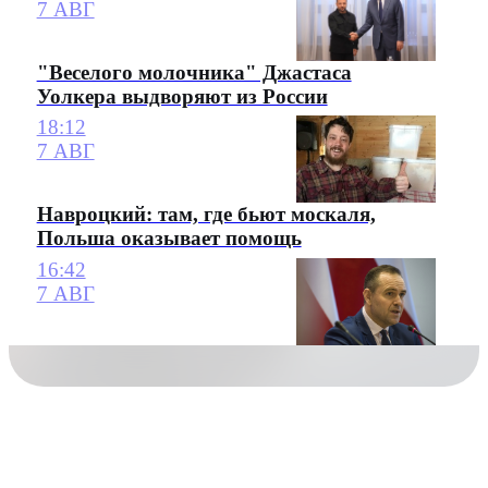
7 АВГ
"Веселого молочника" Джастаса
Уолкера выдворяют из России
18:12
7 АВГ
Навроцкий: там, где бьют москаля,
Польша оказывает помощь
16:42
7 АВГ