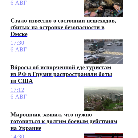
6 АВГ
Стало известно о состоянии пешеходов,
сбитых на островке безопасности в
Омске
17:30
6 АВГ
Вбросы об испорченной еде туристам
из РФ в Грузии распространяли боты
из США
17:12
6 АВГ
Мирошник заявил, что нужно
готовиться к долгим боевым действиям
на Украине
14:30