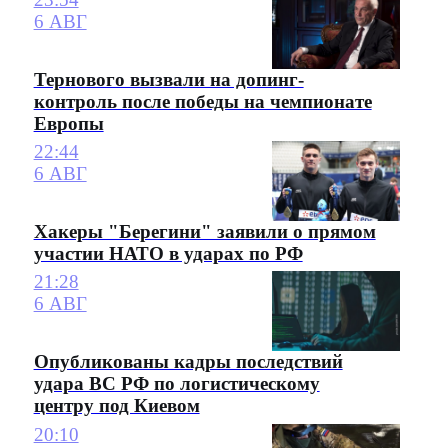
6 АВГ
Тернового вызвали на допинг-
контроль после победы на чемпионате
Европы
22:44
6 АВГ
Хакеры "Берегини" заявили о прямом
участии НАТО в ударах по РФ
21:28
6 АВГ
Опубликованы кадры последствий
удара ВС РФ по логистическому
центру под Киевом
20:10