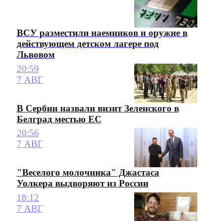
ВСУ разместили наемников и оружие в
действующем детском лагере под
Львовом
20:59
7 АВГ
В Сербии назвали визит Зеленского в
Белград местью ЕС
20:56
7 АВГ
"Веселого молочника" Джастаса
Уолкера выдворяют из России
18:12
7 АВГ