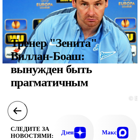
Тренер "Зенита"
Виллан-Боаш:
вынужден быть
прагматичным
© E
СЛЕДИТЕ ЗА
Дзен
Макс
НОВОСТЯМИ: