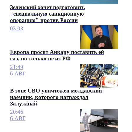
Зеленский хочет подготовить
"специальную санкционную
операцию" против России
03:03
Европа просит Анкару поставить ей
газ, но только не из РФ
21:49
6 АВГ
В зоне СВО уничтожен молдавский
наемник, которого награждал
Залужный
20:46
6 АВГ