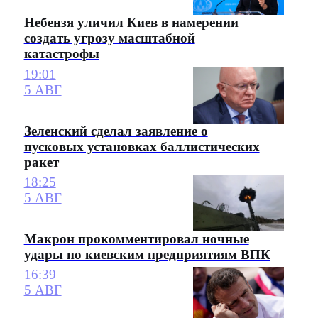
Небензя уличил Киев в намерении
создать угрозу масштабной
катастрофы
19:01
5 АВГ
Зеленский сделал заявление о
пусковых установках баллистических
ракет
18:25
5 АВГ
Макрон прокомментировал ночные
удары по киевским предприятиям ВПК
16:39
5 АВГ