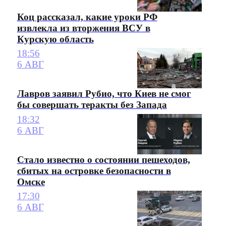
Коц рассказал, какие уроки РФ
извлекла из вторжения ВСУ в
Курскую область
18:56
6 АВГ
Лавров заявил Рубио, что Киев не смог
бы совершать теракты без Запада
18:32
6 АВГ
Стало известно о состоянии пешеходов,
сбитых на островке безопасности в
Омске
17:30
6 АВГ