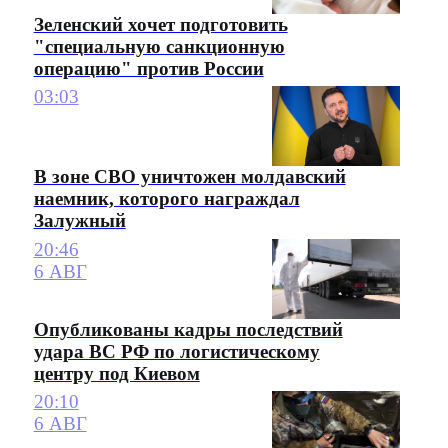
Зеленский хочет подготовить
"специальную санкционную
операцию" против России
03:03
В зоне СВО уничтожен молдавский
наемник, которого награждал
Залужный
20:46
6 АВГ
Опубликованы кадры последствий
удара ВС РФ по логистическому
центру под Киевом
20:10
6 АВГ