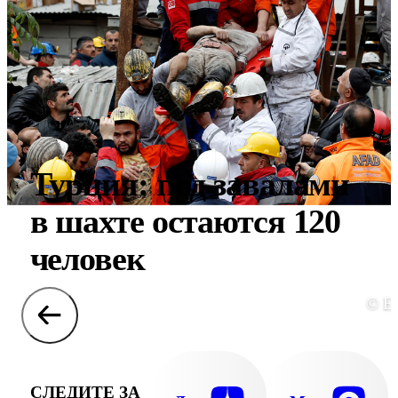
Турция: под завалами
в шахте остаются 120
человек
© E
СЛЕДИТЕ ЗА