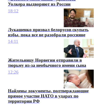
Уолкера выдворяют из России
18:12
Лукашенко призвал белорусов скупать
избы, пока все не разобрали россияне
14:11
Жительницу Норвегии отправили в
тюрьму из-за необычного имени сына
12:26
Найдены документы, подтверждающие
прямое участие НАТО в ударах по
территории РФ