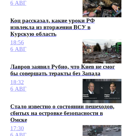
6 АВГ
Коц рассказал, какие уроки РФ
извлекла из вторжения ВСУ в
Курскую область
18:56
6 АВГ
Лавров заявил Рубио, что Киев не смог
бы совершать теракты без Запада
18:32
6 АВГ
Стало известно о состоянии пешеходов,
сбитых на островке безопасности в
Омске
17:30
6 АВГ