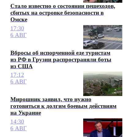
Стало известно о состоянии пешеходов,
сбитых на островке безопасности в
Омске
17:30
6 АВГ
Вбросы об испорченной еде туристам
из РФ в Грузии распространяли боты
из США
17:12
6 АВГ
Мирошник заявил, что нужно
готовиться к долгим боевым действиям
на Украине
14:30
6 АВГ