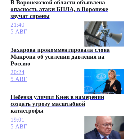
В Воронежской области объявлена
опасность атаки БПЛА, в Воронеже
звучат сирены
21:40
5 АВГ
Захарова прокомментировала слова
Макрона об усилении давления на
Россию
20:24
5 АВГ
Небензя уличил Киев в намерении
создать угрозу масштабной
катастрофы
19:01
5 АВГ