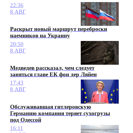
22:36
8 АВГ
Раскрыт новый маршрут переброски
наемников на Украину
20:50
8 АВГ
Медведев рассказал, чем следует
заняться главе ЕК фон дер Ляйен
17:43
8 АВГ
Обслуживавшая гитлеровскую
Германию компания теряет сухогрузы
под Одессой
16:11