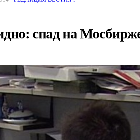
идно: спад на Мосбирж