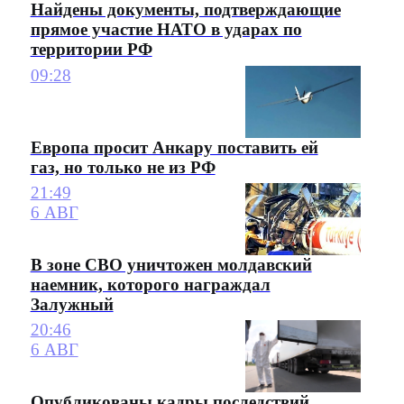
Найдены документы, подтверждающие
прямое участие НАТО в ударах по
территории РФ
09:28
Европа просит Анкару поставить ей
газ, но только не из РФ
21:49
6 АВГ
В зоне СВО уничтожен молдавский
наемник, которого награждал
Залужный
20:46
6 АВГ
Опубликованы кадры последствий