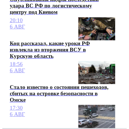
удара ВС РФ по логистическому
центру под Киевом
20:10
6 АВГ
Коц рассказал, какие уроки РФ
извлекла из вторжения ВСУ в
Курскую область
18:56
6 АВГ
Стало известно о состоянии пешеходов,
сбитых на островке безопасности в
Омске
17:30
6 АВГ