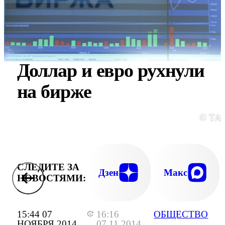
Доллар и евро рухнули
на бирже
© ТА
СЛЕДИТЕ ЗА
Дзен
Макс
НОВОСТЯМИ:
15:44 07
16:16
ОБЩЕСТВО
НОЯБРЯ 2014
07.11.2014