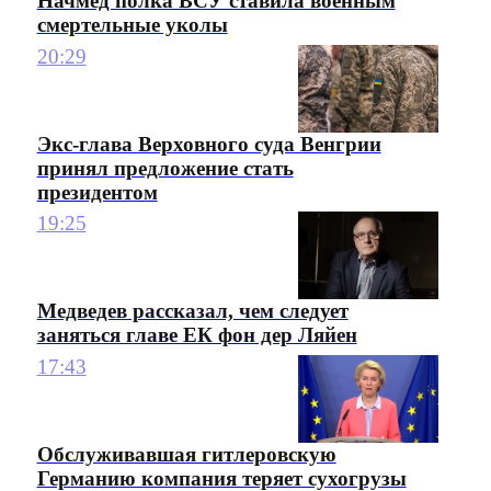
Начмед полка ВСУ ставила военным
смертельные уколы
20:29
Экс-глава Верховного суда Венгрии
принял предложение стать
президентом
19:25
Медведев рассказал, чем следует
заняться главе ЕК фон дер Ляйен
17:43
Обслуживавшая гитлеровскую
Германию компания теряет сухогрузы