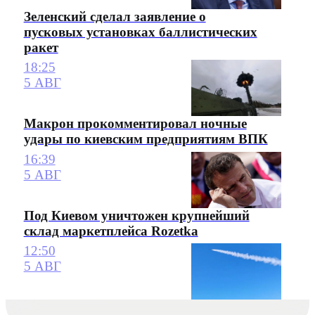
Зеленский сделал заявление о
пусковых установках баллистических
ракет
18:25
5 АВГ
Макрон прокомментировал ночные
удары по киевским предприятиям ВПК
16:39
5 АВГ
Под Киевом уничтожен крупнейший
склад маркетплейса Rozetka
12:50
5 АВГ