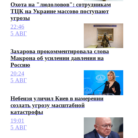
Охота на "людоловов": сотрудникам
ТЦК на Украине массово поступают
угрозы
22:46
5 АВГ
Захарова прокомментировала слова
Макрона об усилении давления на
Россию
20:24
5 АВГ
Небензя уличил Киев в намерении
создать угрозу масштабной
катастрофы
19:01
5 АВГ