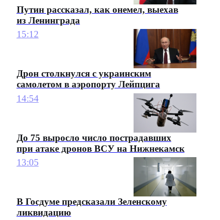
Путин рассказал, как онемел, выехав
из Ленинграда
15:12
Дрон столкнулся с украинским
самолетом в аэропорту Лейпцига
14:54
До 75 выросло число пострадавших
при атаке дронов ВСУ на Нижнекамск
13:05
В Госдуме предсказали Зеленскому
ликвидацию