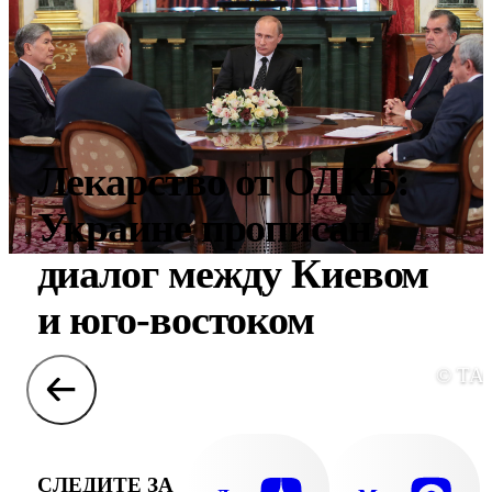
Лекарство от ОДКБ:
Украине прописан
диалог между Киевом
и юго-востоком
© ТА
СЛЕДИТЕ ЗА