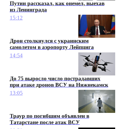
Путин рассказал, как онемел, выехав
из Ленинграда
15:12
Дрон столкнулся с украинским
самолетом в аэропорту Лейпцига
14:54
До 75 выросло число пострадавших
при атаке дронов ВСУ на Нижнекамск
13:05
Траур по погибшим объявлен в
Татарстане после атак ВСУ