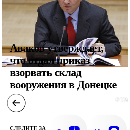
Аваков утверждает,
что отдал приказ
взорвать склад
вооружения в Донецке
© ТА
СЛЕДИТЕ ЗА