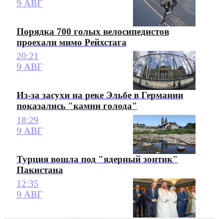
9 АВГ
Порядка 700 голых велосипедистов
проехали мимо Рейхстага
20:21
9 АВГ
Из-за засухи на реке Эльбе в Германии
показались "камни голода"
18:29
9 АВГ
Турция вошла под "ядерный зонтик"
Пакистана
12:35
9 АВГ