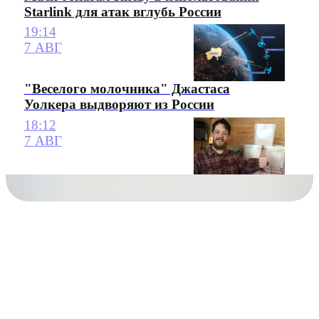
Starlink для атак вглубь России
19:14
7 АВГ
"Веселого молочника" Джастаса
Уолкера выдворяют из России
18:12
7 АВГ