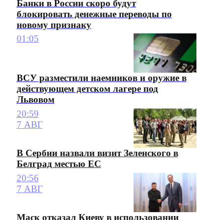
Банки в России скоро будут
блокировать денежные переводы по
новому признаку
01:05
ВСУ разместили наемников и оружие в
действующем детском лагере под
Львовом
20:59
7 АВГ
В Сербии назвали визит Зеленского в
Белград местью ЕС
20:56
7 АВГ
Маск отказал Киеву в использовании