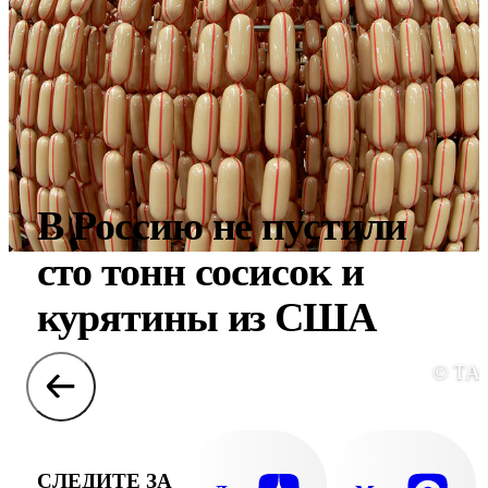
В Россию не пустили
сто тонн сосисок и
курятины из США
© ТА
СЛЕДИТЕ ЗА