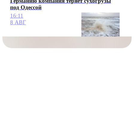
Германию компания теряет сухогрузы
под Одессой
16:11
8 АВГ