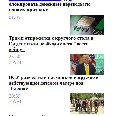
блокировать денежные переводы по
новому признаку
01:05
Трамп отпросился с круглого стола в
Госдепе из-за необходимости "вести
войну"
23:50
7 АВГ
ВСУ разместили наемников и оружие в
действующем детском лагере под
Львовом
20:59
7 АВГ