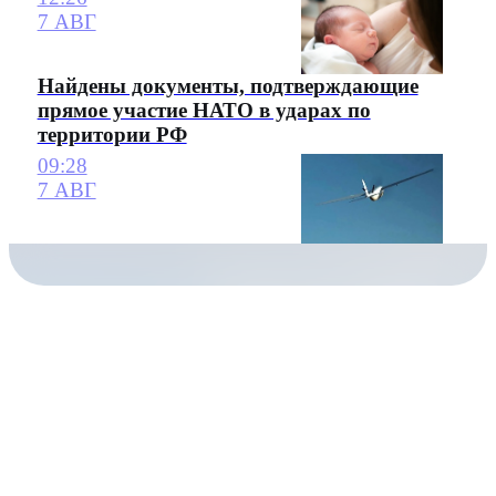
7 АВГ
Найдены документы, подтверждающие
прямое участие НАТО в ударах по
территории РФ
09:28
7 АВГ