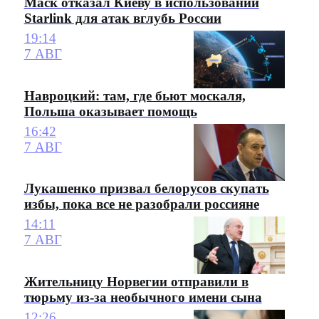
Маск отказал Киеву в использовании
Starlink для атак вглубь России
19:14
7 АВГ
Навроцкий: там, где бьют москаля,
Польша оказывает помощь
16:42
7 АВГ
Лукашенко призвал белорусов скупать
избы, пока все не разобрали россияне
14:11
7 АВГ
Жительницу Норвегии отправили в
тюрьму из-за необычного имени сына
12:26