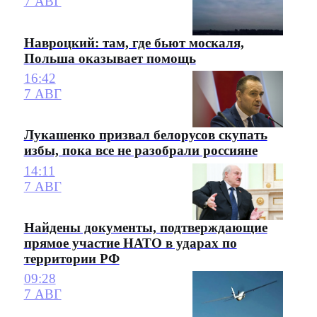
7 АВГ
Навроцкий: там, где бьют москаля,
Польша оказывает помощь
16:42
7 АВГ
Лукашенко призвал белорусов скупать
избы, пока все не разобрали россияне
14:11
7 АВГ
Найдены документы, подтверждающие
прямое участие НАТО в ударах по
территории РФ
09:28
7 АВГ